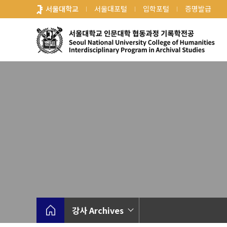
바
서울대학교
서울대포털
입학포털
증명발급
로
가
기
메
뉴
강사 Archives