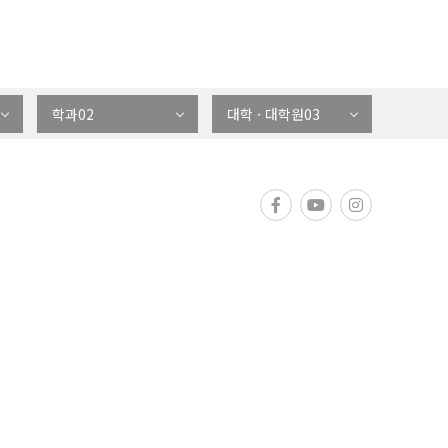
학과02
대학 · 대학원03