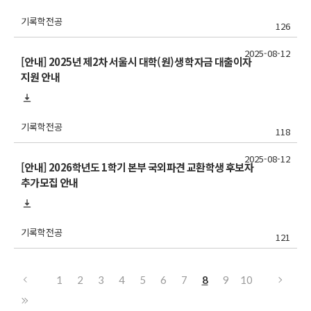
기록학전공
126
2025-08-12
[안내] 2025년 제2차 서울시 대학(원)생 학자금 대출이자
지원 안내
기록학전공
118
2025-08-12
[안내] 2026학년도 1학기 본부 국외파견 교환학생 후보자
추가모집 안내
기록학전공
121
1
2
3
4
5
6
7
8
9
10