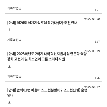
기록학전공
121
2025-08-20
[안내] 제26회 세계지식포럼 참가대상자 추천 안내
기록학전공
117
2025-08-19
[안내] 2025학년도 2학기 대학혁신지원사업 인문학 역량
강화 고전어 및 희소언어 그룹 스터디 지원
기록학전공
126
2025-08-17
[안내] 관악02번 마을버스 노선분할(02-2 노선신설) 운행
안내