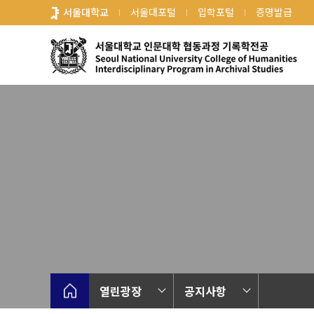
바
서울대학교
서울대포털
입학포털
증명발급
로
가
기
메
뉴
열린광장
공지사항