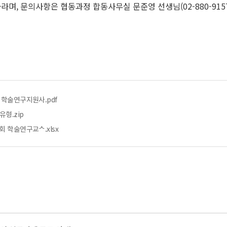
 문의사항은 협동과정 합동사무실 문준영 선생님(02-880-9157, an
학술연구지원사.pdf
유형.zip
ᅡ회 학술연구교ᄉ.xlsx