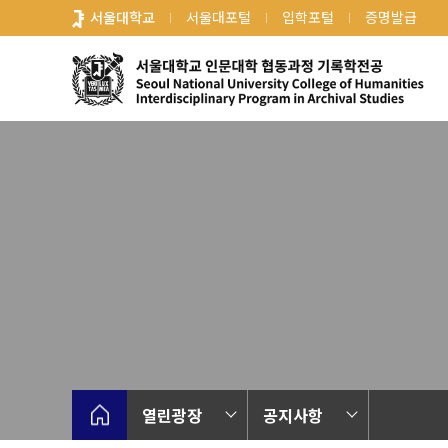
바
서울대학교
서울대포털
입학포털
증명발급
로
가
기
메
뉴
열린광장
공지사항