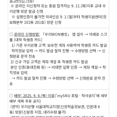
함
24
시간 가능
)
※ 온라인 미신청차 또는 충원 합격자는 9. 11.(화)이후 교내 우
리은행 방문 발급 신청
※ 실명인증이 불가한 외국인은 9. 1.(월)부터 학생지원센터(정
보화본부 102동 201호) 방문 신청
○
온라인 신청방법
:
「우리WON뱅킹」 앱 설치 → 아래로 스크
롤 [대학 학생증 카드]
1) 기존 우리은행 고객: 보유한 계좌 사용하여 학생증 카드 발급
학적정보 입력 → 카드 발급 절차 진행 → 수령방법 선택 → 신
청완료 문자 전송
2) 신규 가입 고객은 계좌 개설 후 학생증 카드 발급
본인 인증(휴대전화 등) → 비대면 실명 인증 → 계좌 개설→ 학
적정보 입력
→ 카드 발급 절차 진행 → 수령방법 선택 → 신청완료 문자 전
송
○
배부
:
2025. 9. 4.(
목
)
이후
('mySNU 포털 - 학사공지'에 세부
배부 계획 추후 공지)
(관악) 우리은행 서울대학교지점(신양학술정보관, 인문대 4
동) 방문(신분증 지참, 대리수령 불가)