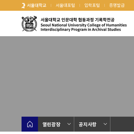
바
서울대학교
서울대포털
입학포털
증명발급
로
가
기
메
뉴
열린광장
공지사항