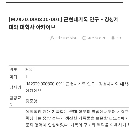
[M2920.000800-001] 근현대기록 연구 - 경성제
대와 대학사 아카이브
admarchivist
2024-03-14
49
년도
2023
학기
1
[M2920.000800-001]
-
근현대기록 연구
경성제대와 대학
강좌명
아카이브
담당교
정준영
수
실질적인 현대 기록학은 근대 정부의 출범에서부터 시작
확장되는 중앙 정부가 생산한 기록물을 보존할 필요성에서
문적 영역이 형성되었다
.
기록의 구조와 맥락을 이해하기 