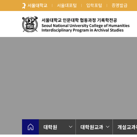
바
서울대학교
서울대포털
입학포털
증명발급
로
가
기
메
뉴
대학원
대학원교과
개설교과