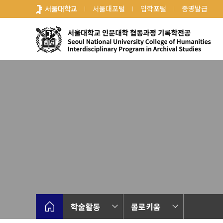
바
서울대학교
서울대포털
입학포털
증명발급
로
가
기
메
뉴
학술활동
콜로키움