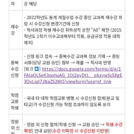
자
상 해당
- 2022학년도 동계 계절수업 수강 중인 교과목 재수강 희
망 시 수강신청 변경기간에 신청
재수
- 학사과정 학생 재수강 취득성적 상한 "A0" 제한 (2015
강
학년도 1학기 이수교과목부터 적용, 유급규정 적용 대학
제외)
- 신청 링크 접속 → 중복수강 교과목 정보 기재 → 증빙
중복
서류(담당 교원 승인) 첨부 → 제출 → 학사과 반영
수강
[링크
]
https://docs.google.com/forms/d/e/1
신청
FAIpQLSeK3qohuAG_1Qj2pyDtL__pbzywSc5XgE
3OvLiqI7JNaZS2WQ/viewform?usp=sf_link
학점
- 국내 타 대학 학점교류 병행 시 수강신청 합계(본교 및
교류
타교)가 수강신청 가능 학점 초과하지 않도록 유의
학생
정원
- 정원 외 신청 절차(학생 신청 → 교원 승인 →
학생 수강
외 신
확정
) 안내 요망(
수강 미확정 시 수강신청 미반영
)
청