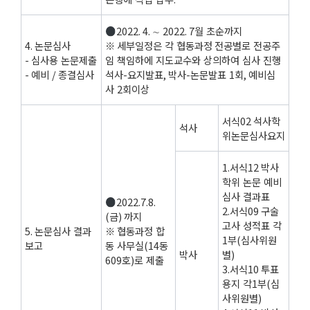
2022. 4.
∼
2022. 7
월 초순까지
4.
논문심사
※
세부일정은 각 협동과정
전공별로 전공주
-
심사용 논문제출
임 책임하에 지도교수와 상의하여 심사 진행
-
예비
/
종결심사
석사
-
요지발표
,
박사
-
논문발표
1
회
,
예비심
사
2
회이상
서식
02
석사학
석사
위논문심사요지
1.
서식
12
박사
학위 논문 예비
심사 결과표
2022.7.8.
2.
서식
09
구술
(
금
)
까지
고사 성적표 각
5.
논문심사 결과
※
협동과정 합
1
부
(
심사위원
보고
동 사무실
(14
동
박사
별
)
609
호
)
로 제출
3.
서식
10
투표
용지 각
1
부
(
심
사위원별
)