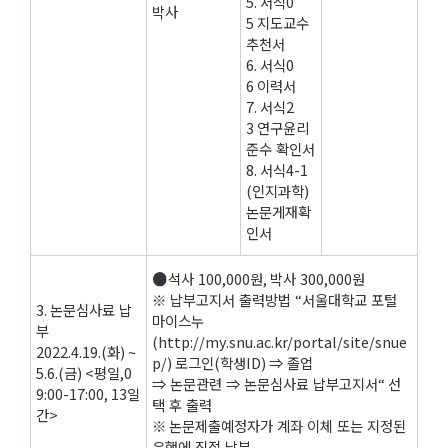
5.
서식
0
박사
5
지도교수
추천서
6.
서식
0
6
이력서
7.
서식
2
3
연구윤리
준수 확인서
8.
서식
4-1
(
인지과학
)
논문게재확
인서
석사
100,000
원
,
박사
300,000
원
※ 납부고지서 출력방법
“
서울대학교 포털
3.
논문심사료 납
마이스누
부
(http://my.snu.ac.kr/portal/site/snue
2022.4.19.(
화
) ~
p/)
로그인
(
학생
ID)
⇒ 졸업
5.6.(
금
)
<
평일
,0
⇒ 논문관련 ⇒ 논문심사료 납부고지서
“
선
9:00-17:00, 13
일
택 후 출력
간
>
※
논문제출예정자가 계좌 이체 또는 지정된
은행에 직접 납부
.