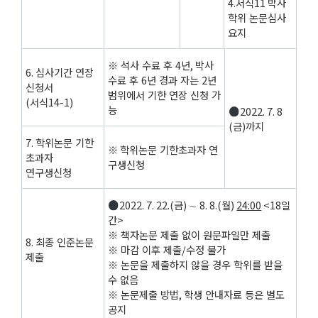
4.
서식
11
박사
학위 논문심사
요지
※ 석사 수료 후
4
년
,
박사
6.
심사기간 연장
수료 후
6
년 경과 자는
2
년
신청서
범위에서 기한 연장 신청 가
(
서식
14-1)
능
2022. 7. 8
(
금
)
까지
7.
학위논문 기한
※
학위논문 기한초과자 연
초과자
구생신청
연구생신청
2022. 7. 22.(
금
)
∼
8. 8.(
월
)
24:00
<18
일
간
>
※ 책자논문 제출 없이 원문파일만 제출
8.
최종 인준논문
※ 마감 이후 제출
/
수정 불가
제출
※ 논문을 제출하지 않을 경우 학위를 받을
수 없음
※ 논문제출 방법
,
학생 안내자료 등은 별도
공지