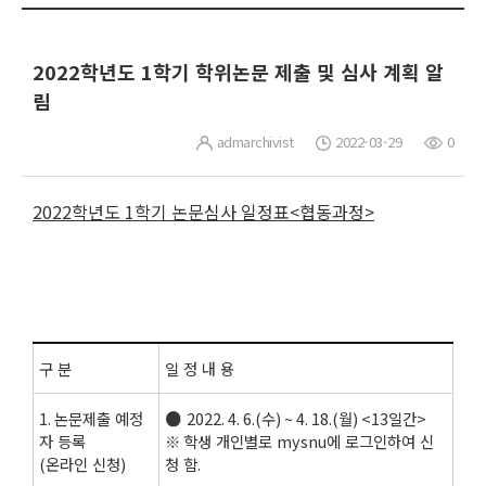
2022학년도 1학기 학위논문 제출 및 심사 계획 알
림
admarchivist
2022-03-29
0
2022
학년도
1
학기 논문심사 일정표
<
협동과정
>
구 분
일 정 내 용
1.
논문제출 예정
2022. 4. 6.(
수
) ~ 4. 18.(
월
) <13
일간
>
자 등록
※
학생 개인별로
mysnu
에 로그인하여 신
(
온라인 신청
)
청 함
.