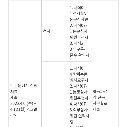
1.
서식
0
1
석사학위
논문심사원
2.
서식
07-
석사
1
논문심사
위원추천서
3.
서식
2
3
연구윤리
준수 확인서
1.
서식
0
4
학위논문
심사요구서
2.
논문심사 신청
2.
서식
07-
서류
협동과정
1
논문심사
제출
각 전공
위원추천서
2022.4.6.(
수
) ~
사무실로
4.
서식
07-
4.18.(
월
) <13
일
제출
5
외부심사
간
>
위원 인적사
항