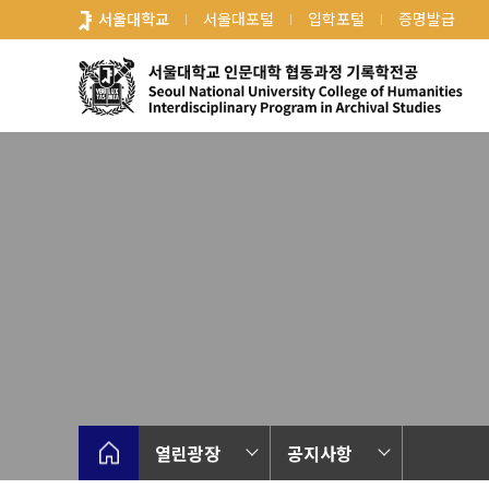
바
서울대학교
서울대포털
입학포털
증명발급
로
가
기
메
뉴
열린광장
공지사항