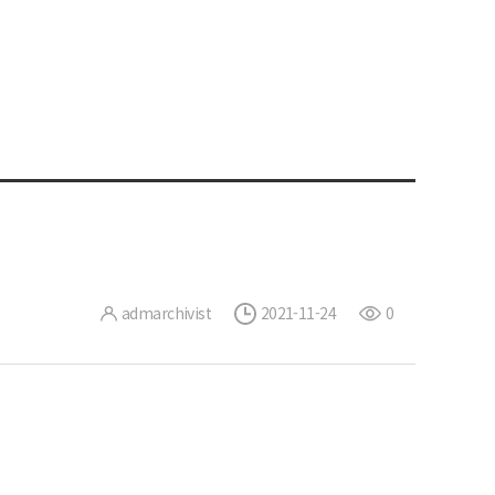
admarchivist
2021-11-24
0