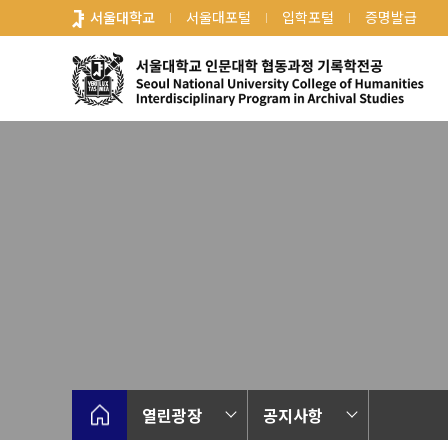
바
서울대학교
서울대포털
입학포털
증명발급
로
가
기
메
뉴
열린광장
공지사항