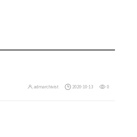
admarchivist
2020-10-13
0