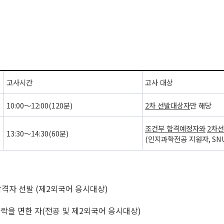
고사시간
고사 대상
10:00
～
12:00(120
분
)
2
차 선발대상자
만 해당
조건부 합격예정자
와
2
차선
13:30
～
14:30(60
분
)
(
인지과학전공 지원자
, S
합격자 선발
(
제
2
외국어 응시대상
)
락을 면한 자
(
전공 및 제
2
외국어 응시대상
)