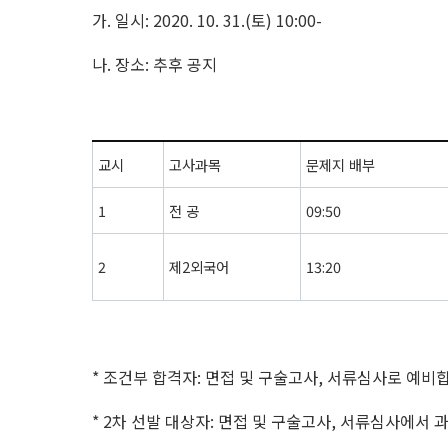
가
.
일시
: 2020. 10. 31.(
토
) 10:00-
나
.
장소
:
추후 공지
교시
고사과목
문제지 배부
1
전 공
09:50
2
제
2
외국어
13:20
*
조건부 합격자
:
면접 및 구술고사
,
서류심사로 예비
* 2
차 선발 대상자
:
면접 및 구술고사
,
서류심사에서 과