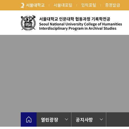
바
서울대학교
서울대포털
입학포털
증명발급
로
가
기
메
뉴
열린광장
공지사항