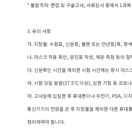
*
불합격자
:
면접 및 구술고사
,
서류심사 중에서
1
과목
3.
유의 사항
가
.
지참물
:
수험표
,
신분증
,
볼펜 또는 만년필
(
흑
,
청
나
.
마스크 착용 확인
,
문진표 작성
,
체온 측정 등의 절
다
.
신분확인 시간을 제외한 시험 시간에는 항시 마스
라
.
시험 당일 발열
(37.5
℃ 이상
),
심한 기침 등 코로나
마
.
고사실에 입실한 후 휴대폰이나 무전기
, PDA,
디
통신기기의 전원을 끈 후 지참물을 제외한 다른 휴대품
정리하여야 합니다
.