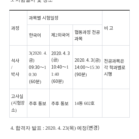
과목별 시험일정
과정
비 고
협동과정 전공
제
외국어
한국어
2
과목
2020. 4. 3
3(2020. 4.
(
금
금
2020. 4. 3(
금
석사
)
전공과목은
)
)
10:40
～
09:30
～
14:00
～
각 학과별로
1
/
1
15:30
시행
박사
(90
분
1:40
0:30
)
(60
분
(60
분
)
)
고사실
시험장
동
호
추후 통보
추후 통보
(
14
602
소
)
(변경)
4
.
합격자 발표
:
2020. 4. 23(
목
)
예정