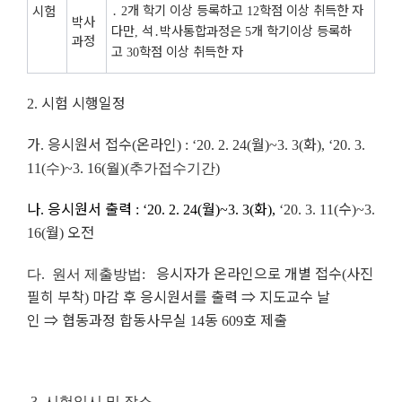
․
개 학기 이상 등록하고
학점 이상 취득한 자
시험
2
12
박사
다만
석․박사통합과정은
개 학기이상 등록하
,
5
과정
고
학점 이상 취득한 자
30
시험 시행일정
2.
가
응시원서 접수
온라인
월
화
.
(
) :
‘20. 2. 24(
)~3. 3(
),
‘20. 3.
11(수)~3. 16(월)(추가접수기간)
나
응시원서 출력
월
화
수
.
:
‘20. 2. 24(
)~3. 3(
),
‘
20. 3. 11(
)~3.
월
오전
16(
)
응시자가 온라인으로 개별 접수
사진
다. 원서 제출방법:
(
필히 부착
마감 후 응시원서를 출력
⇒ 지도교수 날
)
인
⇒ 협동과정 합동사무실
동
호 제출
14
609
3.
시험일시 및 장소