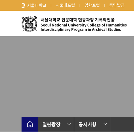
바
서울대학교
서울대포털
입학포털
증명발급
로
가
기
메
뉴
열린광장
공지사항