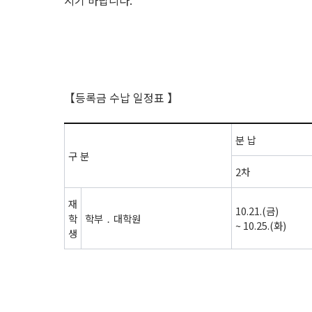
시기 바랍니다
.
【등록금 수납 일정표 】
분 납
구 분
2
차
재
10.21.(
금
)
학
학부 ․ 대학원
~ 10.25.(
화
)
생