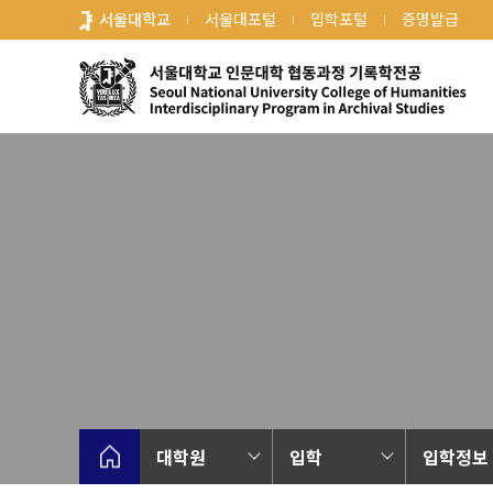
바
서울대학교
서울대포털
입학포털
증명발급
로
가
기
메
뉴
대학원
입학
입학정보