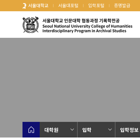
바
서울대학교
서울대포털
입학포털
증명발급
로
가
기
메
뉴
대학원
입학
입학정보