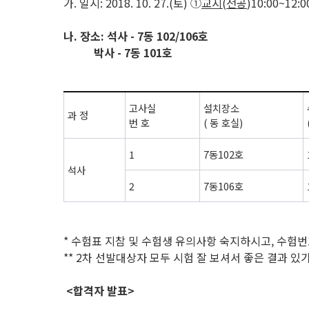
가
.
일시
: 2018. 10. 27.(
토
) ①
교시
(
전공
)10:00~12:
나
.
장소
: 석사 - 7동 102/
106호
박사 - 7동 101호
고사실
설치장소
과 정
번 호
(
동 호실
)
1
7
동
102
호
석사
2
7
동
106
호
* 수험표 지참 및 수험생 유의사항 숙지하시고, 수험
** 2차 선발대상자 모두 시험 잘 보셔서 좋은 결과 있
<합격자 발표>