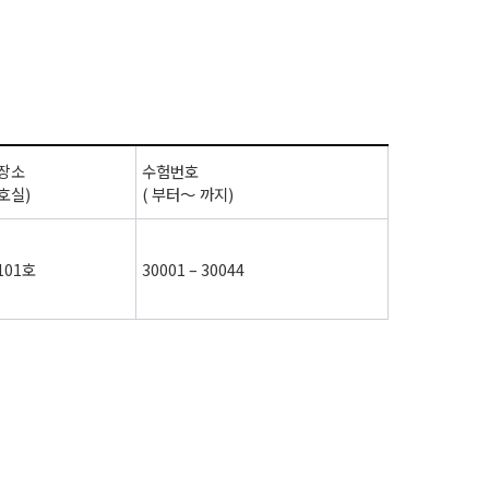
장소
수험번호
 호실
)
(
부터～ 까지
)
101
호
30001
–
30044