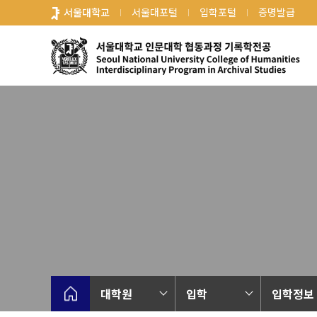
바
서울대학교
서울대포털
입학포털
증명발급
로
가
기
메
뉴
대학원
입학
입학정보