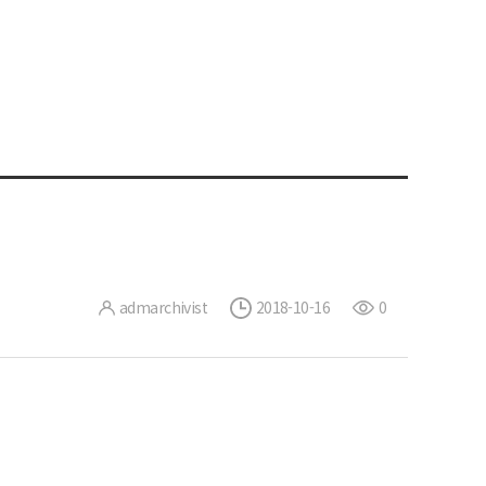
admarchivist
2018-10-16
0