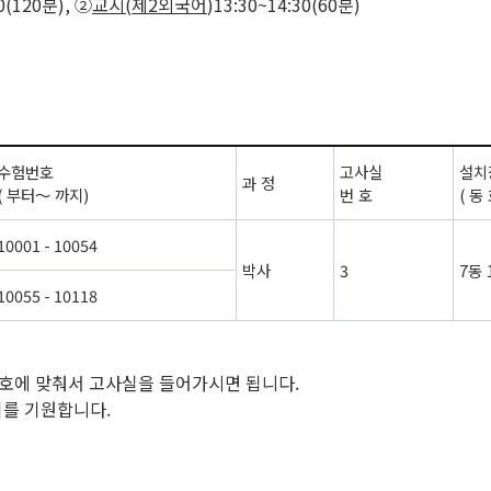
00(120분), ②
교시
(
제
2
외국어
)13:30~14:30(60분)
수험번호
고사실
설치
과 정
(
부터～ 까지
)
번 호
(
동
10001 - 10054
박사
3
7
동
10055 - 10118
번호에 맞춰서 고사실을 들어가시면 됩니다.
기를 기원합니다.