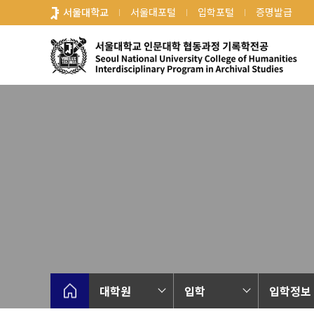
바
서울대학교
서울대포털
입학포털
증명발급
로
가
기
메
뉴
대학원
입학
입학정보