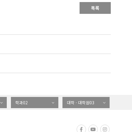
목록
학과02
대학 · 대학원03