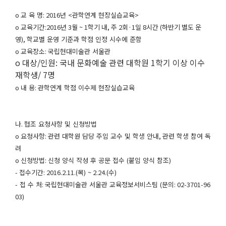
o
교 육 명
:
2016
년
<
관학연계 현장실습교육
>
o
교육기간
:
2016년 3월 ~ 1학기 내, 주 2회·1일 8시간 (하반기 별도 운
영),
학교별 운영 기준과 학점 인정 시수에 준함
o
교육장소
:
국립현대미술관 서울관
o
대상
/
인원
:
국내 문화예술 관련 대학원
1
학기 이상 이수
재학생
/ 7
명
o
내 용
:
관학연계 학점 이수제 현장실습교육
나
.
협조 요청사항 및 신청방법
o
요청사항
:
관련 대학원 담당 주임 교수 및 학생 안내
,
관련 학생 참여 독
려
o
신청방법
:
신청 양식 작성 후 공문 접수
(
붙임 양식 참조
)
-
접수기간
: 2016.2.11.(
목
)
~
2.24.(
수
)
-
접 수 처
:
국립현대미술관 서울관 교육정보서비스팀
(
문의
: 02-3701-96
03)