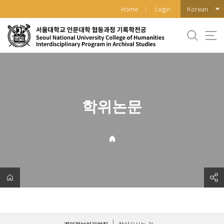
바
Korean
Home
Login
로
가
기
메
뉴
학위논문