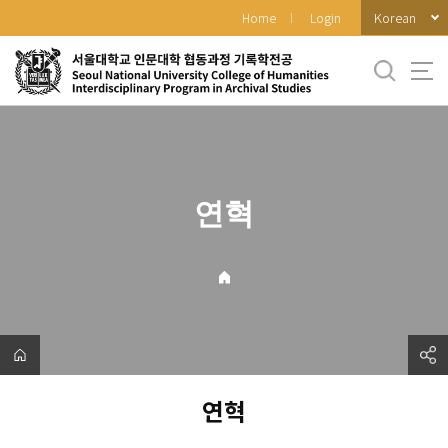
바
Korean
Home
Login
로
가
기
메
뉴
연혁
연혁